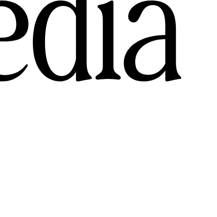
e
d
i
a