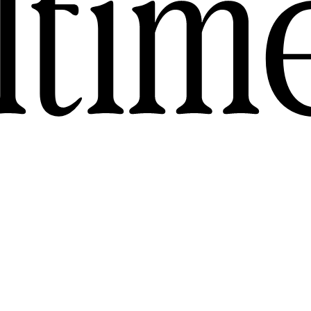
l
t
i
m